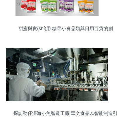
甜蜜與實(shí)用 糖果小食品類與日用百貨的創
(chuàng)意融合
探訪勁仔深海小魚智造工廠 華文食品以智能制造引
領(lǐng)產(chǎn)業(yè)鏈提質(zhì)發(fā)展