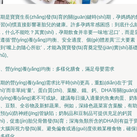
期是寶寶生長(zhǎng)發(fā)育的關(guān)鍵時(shí)期，孕媽媽的
習(xí)慣直接影響著胎兒的健康。許多孕媽常感困惑：到底什么
，什么不能吃？其實(shí)，孕期飲食并非要一味地‘忌口’，而是
遵循‘營(yíng)養(yǎng)均衡、安全適度、個(gè)體差異’三大要素
到‘嘴上勿隨心所欲’，才能為寶寶發(fā)育奠定堅(jiān)實(shí)基
chǔ)。
、營(yíng)養(yǎng)均衡：多樣化膳食，滿足母嬰需求
期的營(yíng)養(yǎng)需求比平時(shí)更高，重點(diǎn)在于‘質
zhì)’而非單純‘量’。蛋白質(zhì)、葉酸、鐵、鈣、DHA等關(guān
(yíng)養(yǎng)素不可或缺。建議每日攝入適量的魚禽肉蛋、奶
品、豆類、全谷物及新鮮蔬果。例如，深綠色蔬菜富含葉酸，有
預(yù)防神經(jīng)管缺陷；奶制品和豆制品可提供充足的鈣質
zhì)，促進(jìn)胎兒骨骼發(fā)育；深海魚類所含的DHA則有益于
大腦與視力發(fā)展。避免偏食或過(guò)度依賴某種食物，確保
食多樣化。