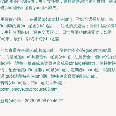
(yán)重的早期階段，可少食多餐，選擇清淡易消化的食物，確
礎(chǔ)營(yíng)養(yǎng)不缺失。
用百貨小貼士：在采購(gòu)食材時(shí)，孕媽可選擇新鮮、當
dāng)季的農(nóng)產(chǎn)品，并注意清洗處理；廚房用具保持
，生熟分開(kāi)，避免交叉污染。日常可備些健康零食，如堅
jiān)果、酸奶，以備不時(shí)之需。
期飲食重在科學(xué)規(guī)劃。孕媽們不必過(guò)度焦慮‘忌
’，而是通過(guò)均衡營(yíng)養(yǎng)、注意安全、個(gè)性化
diào)整，讓每一餐都成為寶寶健康成長(zhǎng)的助力。保持愉快
情，配合適當(dāng)運(yùn)動(dòng)，定期產(chǎn)檢，就能
過(guò)這段特殊時(shí)期，迎接健康寶寶的到來(lái)。
若轉(zhuǎn)載，請(qǐng)注明出處：
tp://m.jpmove.cn/product/85.html
新時(shí)間：2026-08-08 09:46:27