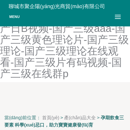
国产人妖tscd合集-国产人妖
聊城市聚企陽(yáng)光商貿(mào)有限公司
操逼-国产人与兽一级A片-国
MENU
产日B视频-国产三级aaa-国
产三级黄色理论片-国产三级
理论-国产三级理论在线观
看-国产三级片有码视频-国
产三级在线群p
當(dāng)前位置：
首頁(yè)
>
產(chǎn)品大全
>
孕期飲食三
要素 科學(xué)忌口，助力寶寶健康發(fā)育