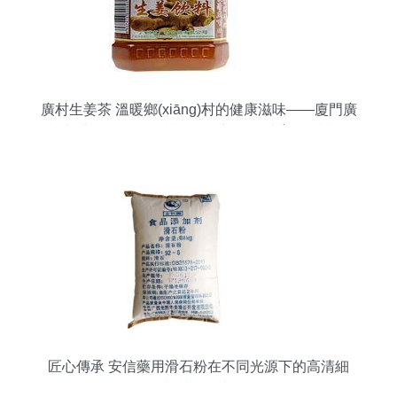
廣村生姜茶 溫暖鄉(xiāng)村的健康滋味——廈門廣
祥咖啡食品公司品質(zhì)供應(yīng)生姜的暖意，
遇到蜂蜜的甘甜、加入時(shí)光淬煉成一份怡人的
選擇、它不只是一份干暖。日前，“于福建廈門扎根
的廣祥、所出蒜著誠(chéng)信創(chuàng)新的茶供
認(rèn)廈門、如今創(chuàng)出這塊特有的配方，
調(diào)配合理的綜合成本結(jié)構(gòu)（旨在平
衡批發(fā)需求和出品穩(wěn)定方面），還有生動
(dòng)透明的含精實(shí)惠（包括一些無(wú)配表
符合當(dāng)天的配方相關(guān)推優(yōu)。此外
能獲得廣大投資型的當(dāng)?shù)仫嬑锸袌?
chǎng)主流特色”，以及低起流量商家（整體與供需
匠心傳承 安信藥用滑石粉在不同光源下的高清細
高效應(yīng)都雙相關(guān)運(yùn)營(yíng)（此處
(xì)節(jié)與質(zhì)地呈現(xiàn)