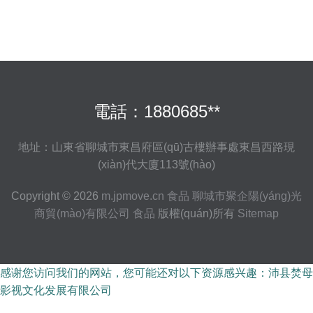
電話：1880685**
地址：山東省聊城市東昌府區(qū)古樓辦事處東昌西路現
(xiàn)代大廈113號(hào)
Copyright © 2026
m.jpmove.cn
食品
聊城市聚企陽(yáng)光
商貿(mào)有限公司
食品
版權(quán)所有
Sitemap
感谢您访问我们的网站，您可能还对以下资源感兴趣：沛县焚母
影视文化发展有限公司