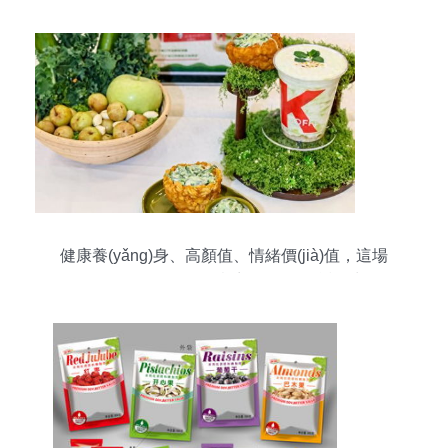
結(jié)合傳統(tǒng)糖心土貨方法精管特步等產
(chǎn)品特征盡易得體的效果處理
健康養(yǎng)身、高顏值、情緒價(jià)值，這場
(chǎng)食品創(chuàng)意賽場(chǎng)透露出年輕
人飲食新趨勢(shì)