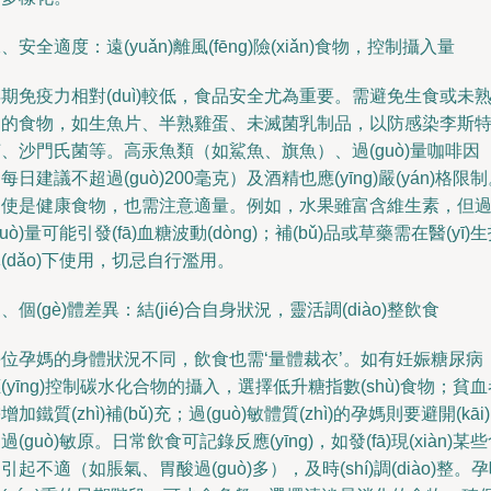
、安全適度：遠(yuǎn)離風(fēng)險(xiǎn)食物，控制攝入量
期免疫力相對(duì)較低，食品安全尤為重要。需避免生食或未
透的食物，如生魚片、半熟雞蛋、未滅菌乳制品，以防感染李斯
、沙門氏菌等。高汞魚類（如鯊魚、旗魚）、過(guò)量咖啡因
每日建議不超過(guò)200毫克）及酒精也應(yīng)嚴(yán)格限
即使是健康食物，也需注意適量。例如，水果雖富含維生素，但
guò)量可能引發(fā)血糖波動(dòng)；補(bǔ)品或草藥需在醫(yī)
(dǎo)下使用，切忌自行濫用。
、個(gè)體差異：結(jié)合自身狀況，靈活調(diào)整飲食
每位孕媽的身體狀況不同，飲食也需‘量體裁衣’。如有妊娠糖尿病
(yīng)控制碳水化合物的攝入，選擇低升糖指數(shù)食物；貧血
增加鐵質(zhì)補(bǔ)充；過(guò)敏體質(zhì)的孕媽則要避開(kāi
過(guò)敏原。日常飲食可記錄反應(yīng)，如發(fā)現(xiàn)某
引起不適（如脹氣、胃酸過(guò)多），及時(shí)調(diào)整。