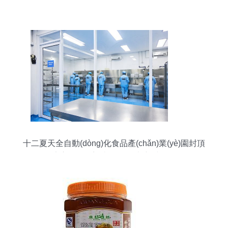
吃！
十二夏天全自動(dòng)化食品產(chǎn)業(yè)園封頂
健康方便食品迎來(lái)“智造”新時(shí)代