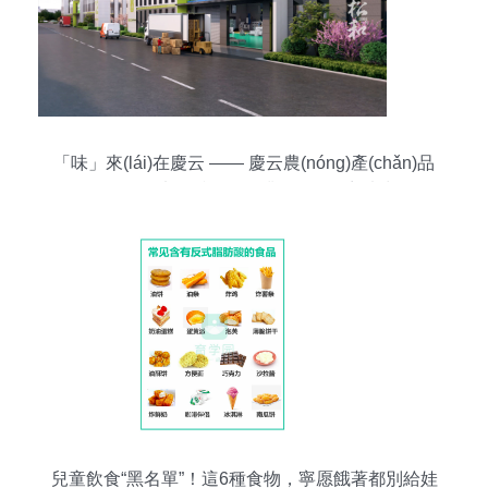
「味」來(lái)在慶云 —— 慶云農(nóng)產(chǎn)品
（食品）加工產(chǎn)業(yè)園招商片賞
兒童飲食“黑名單”！這6種食物，寧愿餓著都別給娃